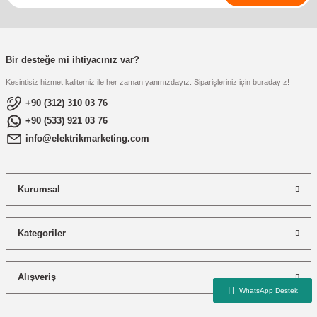
re
aşıyıcı
ta
rj İstasyonu
Bir desteğe mi ihtiyacınız var?
tör
foları
Kesintisiz hizmet kalitemiz ile her zaman yanınızdayız. Siparişleriniz için buradayız!
+90 (312) 310 03 76
temleri
ol Rölesi
+90 (533) 921 03 76
info@elektrikmarketing.com
 HMI )
e Sürücü
binler
Kurumsal
 Motor
Kategoriler
Alışveriş