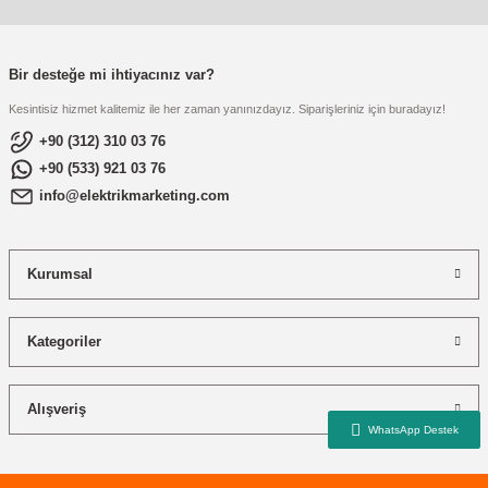
re
aşıyıcı
ta
rj İstasyonu
Bir desteğe mi ihtiyacınız var?
Kesintisiz hizmet kalitemiz ile her zaman yanınızdayız. Siparişleriniz için buradayız!
tör
foları
+90 (312) 310 03 76
+90 (533) 921 03 76
temleri
ol Rölesi
info@elektrikmarketing.com
 HMI )
e Sürücü
Kurumsal
binler
 Motor
Kategoriler
Alışveriş