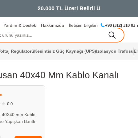
Yardım & Destek
Hakkımızda
İletişim Bilgileri
+90 (312) 310 03 
oltaj Regülatörü
Kesintisiz Güç Kaynağı (UPS)
İzolasyon Trafosu
E
usan 40x40 Mm Kablo Kanalı
ÇOK YAKINDA
STOKLARDA
n
0.0
n 40X40 mm Kablo
ko Yapışkan Bantlı
 040040 20 00
TL