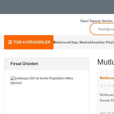
Nasıl Sipariş Veririm
TÜM KATEGORİLER
Elektronik
Yapı Market
Anahtar Priz
V
Mutl
Fırsat Ürünleri
Mutlusa
Mutlusa
Kanalı E
001 004
157,27 