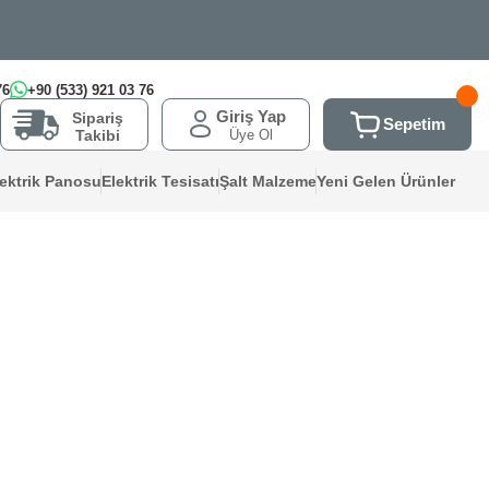
76
+90 (533) 921 03 76
Giriş Yap
Sipariş
Sepetim
Üye Ol
Takibi
lektrik Panosu
Elektrik Tesisatı
Şalt Malzeme
Yeni Gelen Ürünler