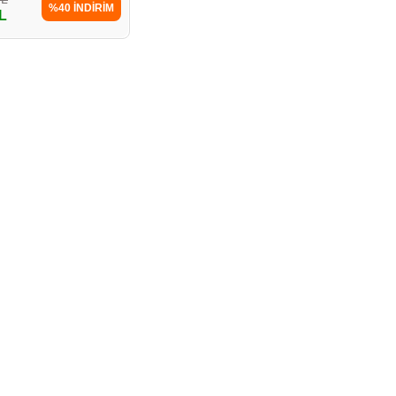
%40 İNDİRİM
L