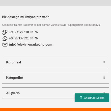
re
aşıyıcı
ta
rj İstasyonu
Bir desteğe mi ihtiyacınız var?
Kesintisiz hizmet kalitemiz ile her zaman yanınızdayız. Siparişleriniz için buradayız!
tör
foları
+90 (312) 310 03 76
+90 (533) 921 03 76
temleri
ol Rölesi
info@elektrikmarketing.com
 HMI )
e Sürücü
Kurumsal
binler
 Motor
Kategoriler
Alışveriş