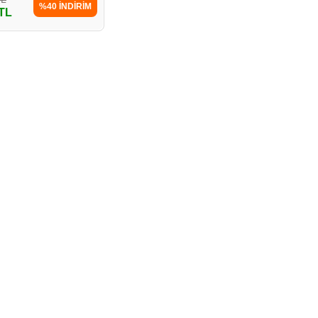
%40 İNDİRİM
 TL