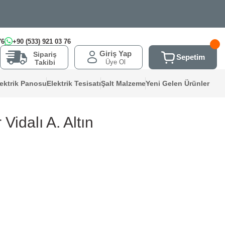
76
+90 (533) 921 03 76
Giriş Yap
Sipariş
Sepetim
Üye Ol
Takibi
lektrik Panosu
Elektrik Tesisatı
Şalt Malzeme
Yeni Gelen Ürünler
idalı A. Altın