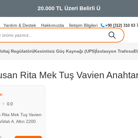
Yardım & Destek
Hakkımızda
İletişim Bilgileri
+90 (312) 310 03 
oltaj Regülatörü
Kesintisiz Güç Kaynağı (UPS)
İzolasyon Trafosu
E
usan Rita Mek Tuş Vavien Anahtar V
ÇOK YAKINDA
STOKLARDA
n
0.0
 Rita Mek Tuş Vavien
idalı A. Altın 2200
0
TL