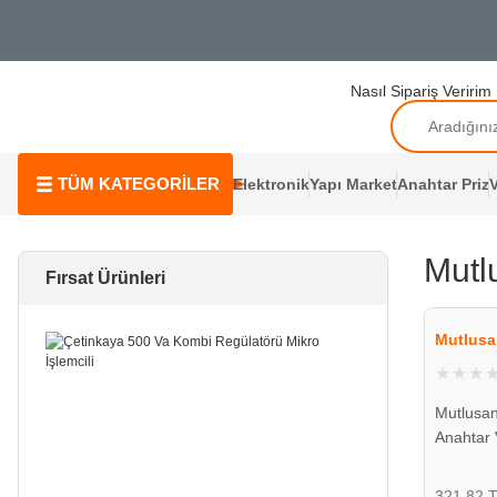
Nasıl Sipariş Veririm
TÜM KATEGORİLER
Elektronik
Yapı Market
Anahtar Priz
V
Mutl
Fırsat Ürünleri
Mutlusa
Mutlusan
Anahtar V
403 028
321,82 