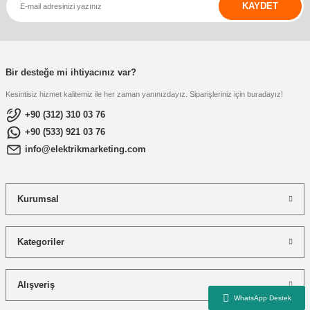
KAYDET
Mobilya Tekerlekleri
Profesyonel Temizlik Ürünü
Bir desteğe mi ihtiyacınız var?
Raspa
Kesintisiz hizmet kalitemiz ile her zaman yanınızdayız. Siparişleriniz için buradayız!
Silikon
+90 (312) 310 03 76
+90 (533) 921 03 76
Sprey Boyalar
info@elektrikmarketing.com
Takım Çantası & Avadanlık
Kurumsal
Vida & Çivi & Dübel
Kategoriler
Yapıştırıcı ve Bant
Alışveriş