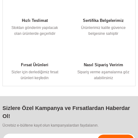
Kasa
Sensörlü Armatür
Masa Saati
Fırça ve Rulo
Kapı & Pencere Bantı
Parfüm ve Deodorant
Şarj Cihazları
Pilates & Yoga
Hızlı Teslimat
Sertifika Belgelerimiz
i
Makyaj & Takı Organizeri
Masa Lambaları
Mum & Kandil
Klozet Kapağı
Kapı Hırdavatı
Saat
Şarj Kabloları
Su Sporu
Stoktan gönderim yapılacak
Ürünlerimiz kalite güvence
olan ürünlerde geçerlidir
belgesine sahiptir
i
leri
Saklama Kutusu
Ultraviyole Armatür
Şamdan & Mumluk
Karıştırıcı
Saç Aksesuarı
Suluk
aynağı (UPS)
Lambader
Tablo
Kaynak Makinesi
Saç Bakım
Fırsat Ürünleri
Nasıl Sipariş Veririm
Malzemeleri
Masa ve Gece Lambası
Tütsü ve Buhurdanlık
Kırıcı Delici & Kırıcı
Şemsiye
Sizler için derlediğimiz fırsat
Sipariş verme aşamalarına göz
ürünleri keşfedin
atabilirsiniz
 Çocuk
Nemliyer Armatür
Yapay & Kuru Çiçek
Manuel El Aletleri
Takı, Mücevher
el Bakım
Projektör
Yapışkanlı Folyo
Menteşe
Tesbih
Sizlere Özel Kampanya ve Fırsatlardan Haberdar
Solar Aydınlatma
Metal Boyası
Tıraş, Ağda ve Epilasyon
Ol!
Ücretsiz e-bültene kayıt olun kampanyalardan faydalanın.
Spot Lamba
Mobilya Hırdavatı