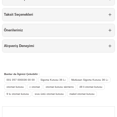
re
aşıyıcı
ta
Taksit Seçenekleri
rj İstasyonu
tör
foları
Önerileriniz
temleri
ol Rölesi
Alışveriş Deneyimi
 HMI )
e Sürücü
binler
Bunlar da İlginizi Çekebilir :
001 057 000036 00 00
Sigorta Kutusu 36 Lı
Mutlusan Sigorta Kutusu 36 Lı
 Motor
otomat kutusu
c otomat
otomat kutusu siemens
48 li otomat kutusu
9 lu otomat kutusu
sıva üstü otomat kutusu
makel otomat kutusu