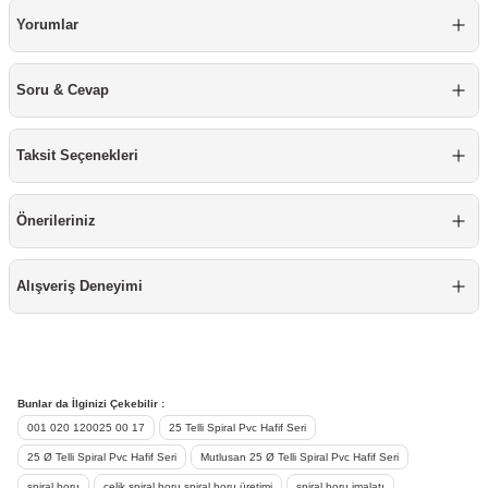
re
aşıyıcı
ta
Yorumlar
rj İstasyonu
Soru & Cevap
tör
foları
Taksit Seçenekleri
temleri
ol Rölesi
Önerileriniz
 HMI )
e Sürücü
binler
Alışveriş Deneyimi
 Motor
Bunlar da İlginizi Çekebilir :
001 020 120025 00 17
25 Telli Spiral Pvc Hafif Seri
25 Ø Telli Spiral Pvc Hafif Seri
Mutlusan 25 Ø Telli Spiral Pvc Hafif Seri
spiral boru
çelik spiral boru spiral boru üretimi
spiral boru imalatı