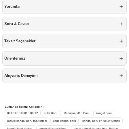
re
aşıyıcı
ta
Yorumlar
rj İstasyonu
Soru & Cevap
tör
foları
Taksit Seçenekleri
temleri
ol Rölesi
Önerileriniz
 HMI )
e Sürücü
binler
Alışveriş Deneyimi
 Motor
Bunlar da İlginizi Çekebilir :
001 165 110016 00 12
Ø16 Boru
Mutlusan Ø16 Boru
kangal boru
plastik kangal boru fiyat listesi
ucuz kangal boru
kangal boru en ucuz fiyatları
kangal boru toptan
yumuşak kangal boru
yarım parmak kangal boru fiyatları