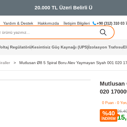
20.000
Yardım & Destek
Hakkımızda
İletişim Bilgileri
+90 (312) 310 03 
oltaj Regülatörü
Kesintisiz Güç Kaynağı (UPS)
İzolasyon Trafosu
E
iraller
Mutlusan Ø8 5 Spiral Boru Alev Yaymayan Siyah 001 020 1
Mutlusan 
020 17000
0 Puan - 0 Yor
26,4
%40
15
İNDİRİM