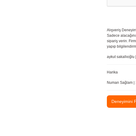
Alışveriş Deneyim
Sadece alacağınız
sipariş verin. Fir
yapıp bilgilendir
aykut sakallıoğlu
Harika
Numan Sağlam | 
Deneyimini 