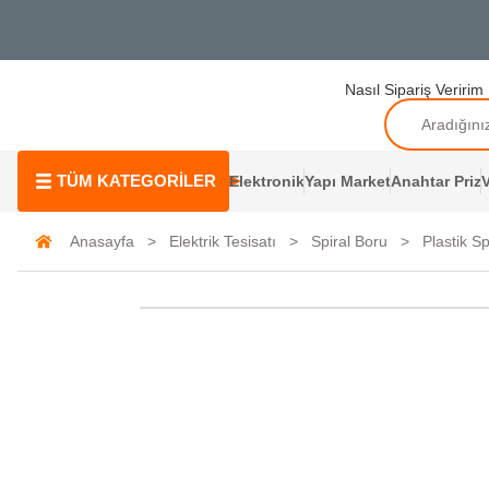
Nasıl Sipariş Veririm
TÜM KATEGORİLER
Elektronik
Yapı Market
Anahtar Priz
V
Anasayfa
Elektrik Tesisatı
Spiral Boru
Plastik Sp