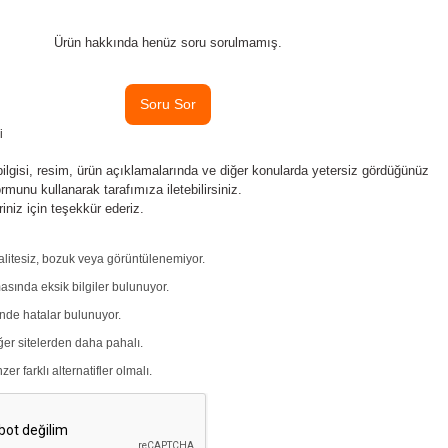
Ürün hakkında henüz soru sorulmamış.
Soru Sor
i
bilgisi, resim, ürün açıklamalarında ve diğer konularda yetersiz gördüğünüz
ormunu kullanarak tarafımıza iletebilirsiniz.
iniz için teşekkür ederiz.
alitesiz, bozuk veya görüntülenemiyor.
sında eksik bilgiler bulunuyor.
inde hatalar bulunuyor.
iğer sitelerden daha pahalı.
r farklı alternatifler olmalı.