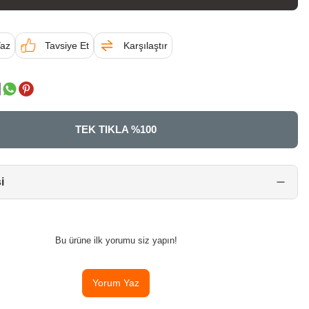
az
Tavsiye Et
Karşılaştır
TEK TIKLA %100 GÜVENLİ A
i
Bu ürüne ilk yorumu siz yapın!
Yorum Yaz