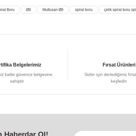
iral Boru
Ø8
Mutlusan Ø8
spiral boru
çelik spiral boru sp
tifika Belgelerimiz
Fırsat Ürünleri
iz kalite güvence belgesine
Sizler için derlediğimiz fırs
sahiptir
keşfedin
n Haberdar Ol!