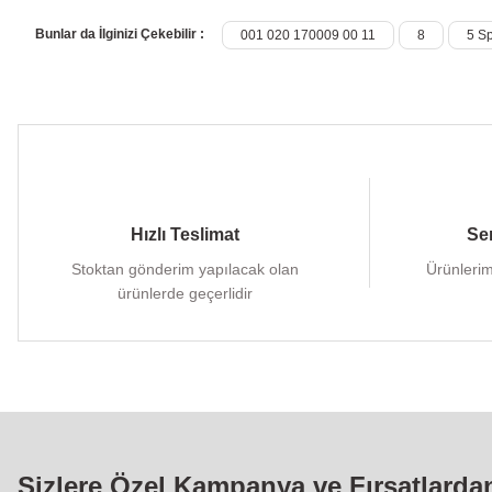
Bunlar da İlginizi Çekebilir :
001 020 170009 00 11
8
5 Sp
Hızlı Teslimat
Ser
Stoktan gönderim yapılacak olan
Ürünlerim
ürünlerde geçerlidir
Sizlere Özel Kampanya ve Fırsatlarda