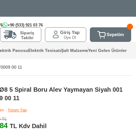
76
+90 (533) 921 03 76
Giriş Yap
Sipariş
Sepetim
Üye Ol
Takibi
lektrik Panosu
Elektrik Tesisatı
Şalt Malzeme
Yeni Gelen Ürünler
70009 00 11
Ø8 5 Spiral Boru Alev Yaymayan Siyah 001
9 00 11
um -
Yorum Yap
0 TL
,84
TL Kdv Dahil