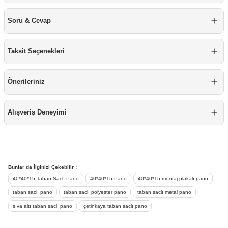
re
aşıyıcı
ta
Soru & Cevap
rj İstasyonu
Taksit Seçenekleri
tör
foları
Önerileriniz
temleri
ol Rölesi
 HMI )
e Sürücü
Alışveriş Deneyimi
binler
 Motor
Bunlar da İlginizi Çekebilir :
40*40*15 Taban Saclı Pano
40*40*15 Pano
40*40*15 montaj plakalı pano
taban saclı pano
taban saclı polyester pano
taban saclı metal pano
sıva altı taban saclı pano
çetinkaya taban saclı pano