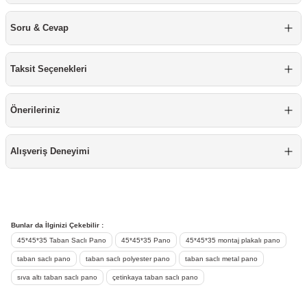
re
aşıyıcı
ta
Soru & Cevap
rj İstasyonu
Taksit Seçenekleri
tör
foları
Önerileriniz
temleri
ol Rölesi
 HMI )
e Sürücü
Alışveriş Deneyimi
binler
 Motor
Bunlar da İlginizi Çekebilir :
45*45*35 Taban Saclı Pano
45*45*35 Pano
45*45*35 montaj plakalı pano
taban saclı pano
taban saclı polyester pano
taban saclı metal pano
sıva altı taban saclı pano
çetinkaya taban saclı pano