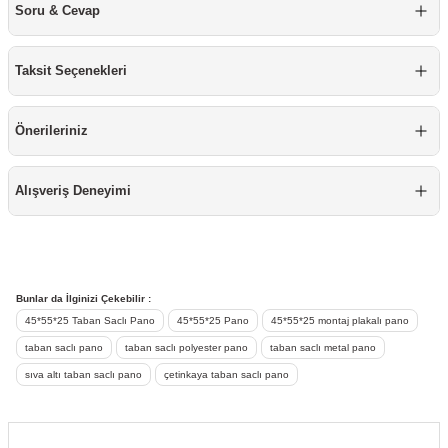
Soru & Cevap
re
aşıyıcı
ta
rj İstasyonu
Taksit Seçenekleri
tör
foları
Önerileriniz
temleri
ol Rölesi
Alışveriş Deneyimi
 HMI )
e Sürücü
binler
Bunlar da İlginizi Çekebilir :
 Motor
45*55*25 Taban Saclı Pano
45*55*25 Pano
45*55*25 montaj plakalı pano
taban saclı pano
taban saclı polyester pano
taban saclı metal pano
sıva altı taban saclı pano
çetinkaya taban saclı pano