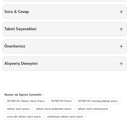
re
aşıyıcı
ta
Soru & Cevap
rj İstasyonu
Taksit Seçenekleri
tör
foları
Önerileriniz
temleri
ol Rölesi
 HMI )
e Sürücü
Alışveriş Deneyimi
binler
 Motor
Bunlar da İlginizi Çekebilir :
50*80*20 Taban Saclı Pano
50*80*20 Pano
50*80*20 montaj plakalı pano
taban saclı pano
taban saclı polyester pano
taban saclı metal pano
sıva altı taban saclı pano
çetinkaya taban saclı pano