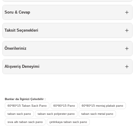
re
aşıyıcı
ta
Soru & Cevap
rj İstasyonu
Taksit Seçenekleri
tör
foları
Önerileriniz
temleri
ol Rölesi
 HMI )
e Sürücü
Alışveriş Deneyimi
binler
 Motor
Bunlar da İlginizi Çekebilir :
60*80*15 Taban Saclı Pano
60*80*15 Pano
60*80*15 montaj plakalı pano
taban saclı pano
taban saclı polyester pano
taban saclı metal pano
sıva altı taban saclı pano
çetinkaya taban saclı pano