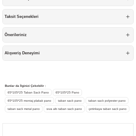
re
aşıyıcı
ta
Taksit Seçenekleri
rj İstasyonu
Önerileriniz
tör
foları
temleri
ol Rölesi
Alışveriş Deneyimi
 HMI )
e Sürücü
binler
Bunlar da İlginizi Çekebilir :
65*105*25 Taban Saclı Pano
65*105*25 Pano
 Motor
65*105*25 montaj plakalı pano
taban saclı pano
taban saclı polyester pano
taban saclı metal pano
sıva altı taban saclı pano
çetinkaya taban saclı pano