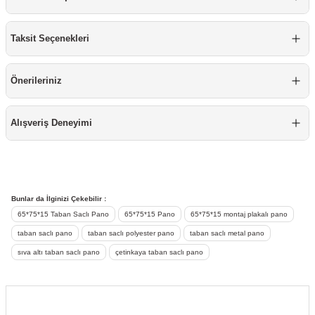
re
aşıyıcı
ta
Taksit Seçenekleri
rj İstasyonu
Önerileriniz
tör
foları
temleri
ol Rölesi
Alışveriş Deneyimi
 HMI )
e Sürücü
binler
Bunlar da İlginizi Çekebilir :
65*75*15 Taban Saclı Pano
65*75*15 Pano
65*75*15 montaj plakalı pano
 Motor
taban saclı pano
taban saclı polyester pano
taban saclı metal pano
sıva altı taban saclı pano
çetinkaya taban saclı pano