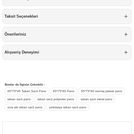
Mobilya Tekerlekleri
Taksit Seçenekleri
Profesyonel Temizlik Ürünü
Önerileriniz
Raspa
Silikon
Alışveriş Deneyimi
Sprey Boyalar
Takım Çantası & Avadanlık
Bunlar da İlginizi Çekebilir :
65*75*40 Taban Saclı Pano
65*75*40 Pano
65*75*40 montaj plakalı pano
Vida & Çivi & Dübel
taban saclı pano
taban saclı polyester pano
taban saclı metal pano
sıva altı taban saclı pano
çetinkaya taban saclı pano
Yapıştırıcı ve Bant