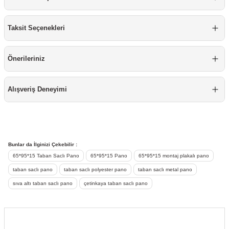
re
aşıyıcı
ta
Taksit Seçenekleri
rj İstasyonu
Önerileriniz
tör
foları
temleri
ol Rölesi
Alışveriş Deneyimi
 HMI )
e Sürücü
binler
Bunlar da İlginizi Çekebilir :
65*95*15 Taban Saclı Pano
65*95*15 Pano
65*95*15 montaj plakalı pano
 Motor
taban saclı pano
taban saclı polyester pano
taban saclı metal pano
sıva altı taban saclı pano
çetinkaya taban saclı pano