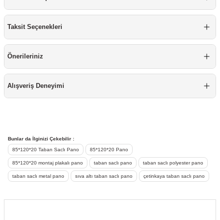
re
aşıyıcı
ta
Taksit Seçenekleri
rj İstasyonu
Önerileriniz
tör
foları
temleri
ol Rölesi
Alışveriş Deneyimi
 HMI )
e Sürücü
binler
Bunlar da İlginizi Çekebilir :
85*120*20 Taban Saclı Pano
85*120*20 Pano
 Motor
85*120*20 montaj plakalı pano
taban saclı pano
taban saclı polyester pano
taban saclı metal pano
sıva altı taban saclı pano
çetinkaya taban saclı pano