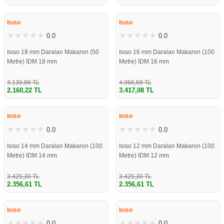
%31
%31
re
aşıyıcı
ta
Isıso
Isıso
rj İstasyonu
0.0
0.0
Isıso 18 mm Daralan Makaron (50
Isıso 16 mm Daralan Makaron (100
tör
foları
Metre) IDM 18 mm
Metre) IDM 16 mm
temleri
ol Rölesi
3.139,86 TL
4.966,68 TL
2.160,22 TL
3.417,08 TL
%31
%31
 HMI )
e Sürücü
Isıso
Isıso
0.0
0.0
binler
Isıso 14 mm Daralan Makaron (100
Isıso 12 mm Daralan Makaron (100
 Motor
Metre) IDM 14 mm
Metre) IDM 12 mm
3.425,30 TL
3.425,30 TL
2.356,61 TL
2.356,61 TL
%31
%31
Isıso
Isıso
0.0
0.0