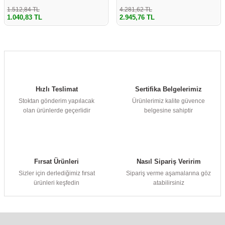
1.512,84 TL
4.281,62 TL
1.040,83 TL
2.945,76 TL
Hızlı Teslimat
Sertifika Belgelerimiz
Stoktan gönderim yapılacak
Ürünlerimiz kalite güvence
olan ürünlerde geçerlidir
belgesine sahiptir
Fırsat Ürünleri
Nasıl Sipariş Veririm
Sizler için derlediğimiz fırsat
Sipariş verme aşamalarına göz
ürünleri keşfedin
atabilirsiniz