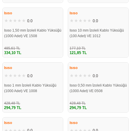
%31
%31
re
aşıyıcı
ta
Isıso
Isıso
rj İstasyonu
0.0
0.0
Isıso 1,50 mm İzoleli Kablo Yüksüğü
Isıso 10 mm İzoleli Kablo Yüksüğü
tör
foları
(1000 Adet) VE 1508
(100 Adet) VE 1012
temleri
ol Rölesi
485,61 TL
177,10 TL
334,10 TL
121,85 TL
%31
%31
 HMI )
e Sürücü
Isıso
Isıso
0.0
0.0
binler
Isıso 1 mm İzoleli Kablo Yüksüğü
Isıso 0,50 mm İzoleli Kablo Yüksüğü
 Motor
(1000 Adet) VE 1008
(1000 Adet) VE 0508
428,48 TL
428,48 TL
294,79 TL
294,79 TL
%31
%31
Isıso
Isıso
0.0
0.0