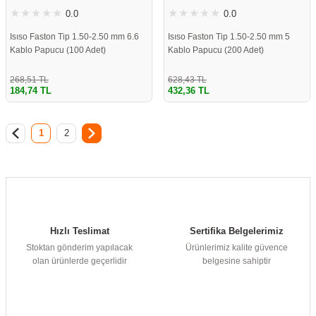
0.0
0.0
Isıso Faston Tip 1.50-2.50 mm 6.6
Isıso Faston Tip 1.50-2.50 mm 5
Kablo Papucu (100 Adet)
Kablo Papucu (200 Adet)
268,51 TL
628,43 TL
184,74 TL
432,36 TL
1
2
Hızlı Teslimat
Sertifika Belgelerimiz
Stoktan gönderim yapılacak
Ürünlerimiz kalite güvence
olan ürünlerde geçerlidir
belgesine sahiptir