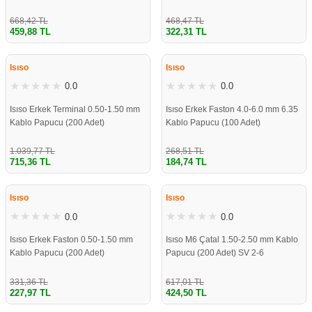
668,42 TL
468,47 TL
459,88 TL
322,31 TL
%31
%31
Isıso
Isıso
0.0
0.0
Isıso Erkek Terminal 0.50-1.50 mm
Isıso Erkek Faston 4.0-6.0 mm 6.35
Kablo Papucu (200 Adet)
Kablo Papucu (100 Adet)
1.039,77 TL
268,51 TL
715,36 TL
184,74 TL
%31
%31
Isıso
Isıso
0.0
0.0
Isıso Erkek Faston 0.50-1.50 mm
Isıso M6 Çatal 1.50-2.50 mm Kablo
Kablo Papucu (200 Adet)
Papucu (200 Adet) SV 2-6
331,36 TL
617,01 TL
227,97 TL
424,50 TL
%31
%31