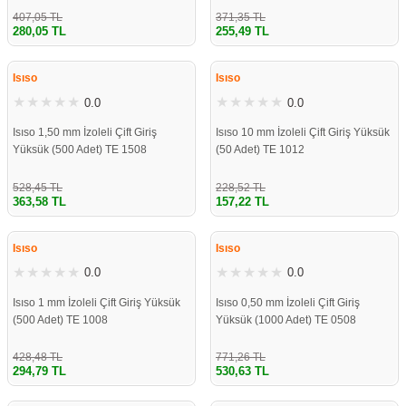
407,05 TL
371,35 TL
280,05 TL
255,49 TL
%31
%31
Isıso
Isıso
0.0
0.0
Isıso 1,50 mm İzoleli Çift Giriş
Isıso 10 mm İzoleli Çift Giriş Yüksük
Yüksük (500 Adet) TE 1508
(50 Adet) TE 1012
528,45 TL
228,52 TL
363,58 TL
157,22 TL
%31
%31
Isıso
Isıso
0.0
0.0
Isıso 1 mm İzoleli Çift Giriş Yüksük
Isıso 0,50 mm İzoleli Çift Giriş
(500 Adet) TE 1008
Yüksük (1000 Adet) TE 0508
428,48 TL
771,26 TL
294,79 TL
530,63 TL
%31
%31