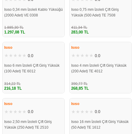
Isıso 0,34 mm İzoleli Kablo Yüksüğü
Isıso 0,75 mm İzoleli Çift Giriş
(2000 Adet) VE 0308
Yüksük (500 Adet) TE 7508
1.885,30 TL
411,34 TL
1.297,08 TL
283,00 TL
%31
%31
Isıso
Isıso
0.0
0.0
Isıso 6 mm İzoleli Çift Giriş Yüksük
Isıso 4 mm İzoleli Çift Giriş Yüksük
(100 Adet) TE 6012
(200 Adet) TE 4012
314,22 TL
390,77 TL
216,18 TL
268,85 TL
%31
%31
Isıso
Isıso
0.0
0.0
Isıso 2,50 mm İzoleli Çift Giriş
Isıso 16 mm İzoleli Çift Giriş Yüksük
Yüksük (250 Adet) TE 2510
(50 Adet) TE 1612