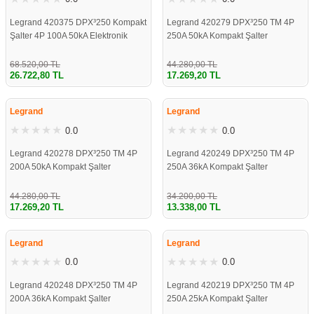
Legrand 420375 DPX³250 Kompakt
Legrand 420279 DPX³250 TM 4P
Şalter 4P 100A 50kA Elektronik
250A 50kA Kompakt Şalter
Korumalı
68.520,00 TL
44.280,00 TL
26.722,80 TL
17.269,20 TL
%61
%61
Legrand
Legrand
0.0
0.0
Legrand 420278 DPX³250 TM 4P
Legrand 420249 DPX³250 TM 4P
200A 50kA Kompakt Şalter
250A 36kA Kompakt Şalter
44.280,00 TL
34.200,00 TL
17.269,20 TL
13.338,00 TL
%61
%61
Legrand
Legrand
0.0
0.0
Legrand 420248 DPX³250 TM 4P
Legrand 420219 DPX³250 TM 4P
200A 36kA Kompakt Şalter
250A 25kA Kompakt Şalter