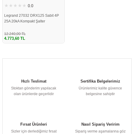
0.0
Legrand 27032 DRX125 Sabit 4P
25A 20kA Kompakt Şalter
12.240,00 TL
4.773,60 TL
Hızlı Teslimat
Sertifika Belgelerimiz
Stoktan gönderim yapılacak
Ürünlerimiz kalite güvence
olan ürünlerde geçerlidir
belgesine sahiptir
Fırsat Ürünleri
Nasıl Sipariş Veririm
Sizler için derlediğimiz fırsat
Sipariş verme aşamalarına göz