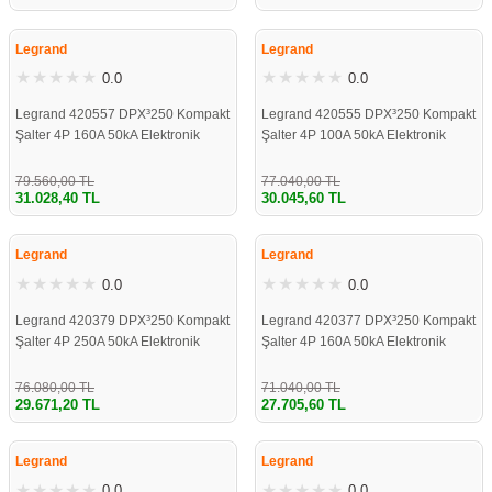
%61
%61
re
aşıyıcı
ta
Legrand
Legrand
rj İstasyonu
0.0
0.0
Legrand 420557 DPX³250 Kompakt
Legrand 420555 DPX³250 Kompakt
tör
foları
Şalter 4P 160A 50kA Elektronik
Şalter 4P 100A 50kA Elektronik
Korumalı
Korumalı
temleri
ol Rölesi
79.560,00 TL
77.040,00 TL
31.028,40 TL
30.045,60 TL
%61
%61
 HMI )
e Sürücü
Legrand
Legrand
0.0
0.0
binler
Legrand 420379 DPX³250 Kompakt
Legrand 420377 DPX³250 Kompakt
 Motor
Şalter 4P 250A 50kA Elektronik
Şalter 4P 160A 50kA Elektronik
Korumalı
Korumalı
76.080,00 TL
71.040,00 TL
29.671,20 TL
27.705,60 TL
%61
%61
Legrand
Legrand
0.0
0.0