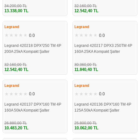
34.200,00 TL
32.160,00 TL
13.338,00 TL
12.542,40 TL
%61
%61
Legrand
Legrand
0.0
0.0
Legrand 420218 DPX³250 TM 4P
Legrand 420217 DPX3 250TM 4P
200A 25kA Kompakt Şalter
160A 25KA Kompakt Şalter
32.160,00 TL
30.360,00 TL
12.542,40 TL
11.840,40 TL
%61
%61
Legrand
Legrand
0.0
0.0
Legrand 420137 DPX³160 TM 4P
Legrand 420136 DPX³160 TM 4P
160A 50kA Kompakt Şalter
125A 50kA Kompakt Şalter
26.880,00 TL
25.800,00 TL
10.483,20 TL
10.062,00 TL
%61
%61