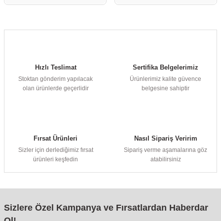
re
aşıyıcı
ta
rj İstasyonu
tör
foları
Hızlı Teslimat
Sertifika Belgelerimiz
Stoktan gönderim yapılacak
Ürünlerimiz kalite güvence
temleri
ol Rölesi
olan ürünlerde geçerlidir
belgesine sahiptir
 HMI )
e Sürücü
binler
Fırsat Ürünleri
Nasıl Sipariş Veririm
Sizler için derlediğimiz fırsat
Sipariş verme aşamalarına göz
 Motor
ürünleri keşfedin
atabilirsiniz
Sizlere Özel Kampanya ve Fırsatlardan Haberdar
Ol!