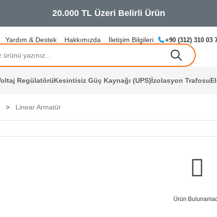
2
Yardım & Destek
Hakkımızda
İletişim Bilgileri
+90 (312) 310 03 
oltaj Regülatörü
Kesintisiz Güç Kaynağı (UPS)
İzolasyon Trafosu
E
Linear Armatür
Ürün Bulunamad