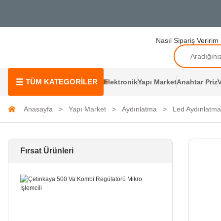
Nasıl Sipariş Veririm
TÜM KATEGORİLER
Elektronik
Yapı Market
Anahtar Priz
V
Anasayfa
Yapı Market
Aydınlatma
Led Aydınlatma
Fırsat Ürünleri