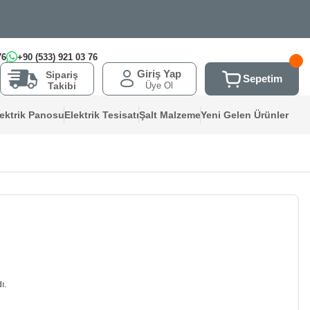
76
+90 (533) 921 03 76
Giriş Yap
Sipariş
Sepetim
Üye Ol
Takibi
lektrik Panosu
Elektrik Tesisatı
Şalt Malzeme
Yeni Gelen Ürünler
ı.