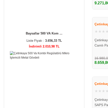
9.271,8
Çetinka
Baysallar 500 VA Kom ...
Çetinka
Liste Fiyatı :
3.656,33 TL
Camlı P
İndirimli 2.010,98 TL
Saclı
16.980,
8.659,8
Çetinka
Çetinka
SAPS Pa