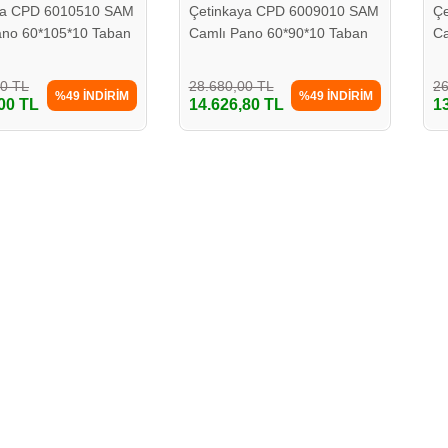
ya CPD 6010510 SAM
Çetinkaya CPD 6009010 SAM
Ç
ano 60*105*10 Taban
Camlı Pano 60*90*10 Taban
Ca
Saclı
Sa
00 TL
28.680,00 TL
26
%49 İNDİRİM
%49 İNDİRİM
00 TL
14.626,80 TL
1