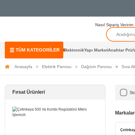
Nasıl Sipariş Veririm
TÜM KATEGORİLER
Elektronik
Yapı Market
Anahtar Priz
V
Anasayfa
Elektrik Panosu
Dağıtım Panosu
Sıva A
Fırsat Ürünleri
Sto
Markalar
Çetinka