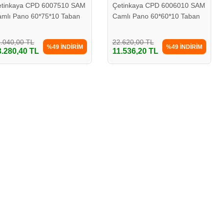
etinkaya CPD 6007510 SAM
Çetinkaya CPD 6006010 SAM
mlı Pano 60*75*10 Taban
Camlı Pano 60*60*10 Taban
clı
Saclı
.040,00 TL
22.620,00 TL
%49 İNDİRİM
%49 İNDİRİM
3.280,40 TL
11.536,20 TL