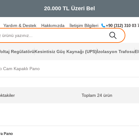
Yardım & Destek
Hakkımızda
İletişim Bilgileri
+90 (312) 310 03 
oltaj Regülatörü
Kesintisiz Güç Kaynağı (UPS)
İzolasyon Trafosu
E
ltı Cam Kapaklı Pano
ktakiler
Toplam 24 ürün
ya Pano