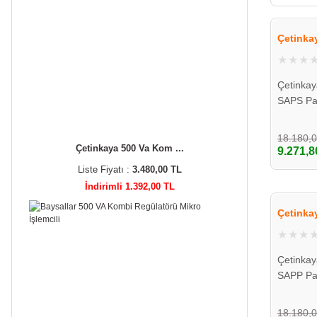
Çetinka
Çetinka
SAPS Pa
45*65*1
18.180,
Çetinkaya 500 Va Kom ...
9.271,8
Liste Fiyatı :
3.480,00 TL
İndirimli 1.392,00 TL
Çetinka
Çetinka
SAPP Pa
45*65*1
18.180,