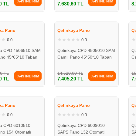
%49 İNDİRİM
%49 İNDİRİM
0 TL
7.680,60 TL
8
ya Pano
Çetinkaya Pano
Ç
0.0
0.0
ya CPD 4506510 SAM
Çetinkaya CPD 4505010 SAM
Ç
ano 45*65*10 Taban
Camlı Pano 45*50*10 Taban
Ca
Saclı
Sa
00 TL
14.520,00 TL
15
%49 İNDİRİM
%49 İNDİRİM
0 TL
7.405,20 TL
7
ya Pano
Çetinkaya Pano
Ç
0.0
0.0
ya CPD 6010510
Çetinkaya CPD 6009010
Çe
no 154 Otomatlı
SAPS Pano 132 Otomatlı
SA