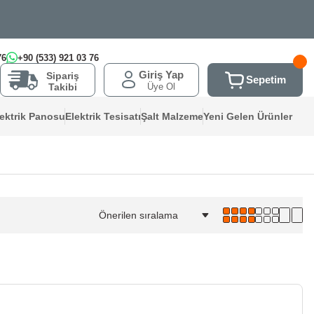
76
+90 (533) 921 03 76
Giriş Yap
Sipariş
Sepetim
Üye Ol
Takibi
lektrik Panosu
Elektrik Tesisatı
Şalt Malzeme
Yeni Gelen Ürünler