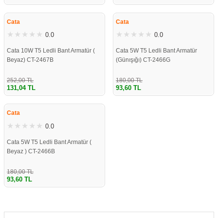
re
aşıyıcı
ta
ÇOK YAKINDA
ÇOK YAKINDA
STOKLARDA
STOKLARDA
Cata
Cata
rj İstasyonu
0.0
0.0
Cata 10W T5 Ledli Bant Armatür (
Cata 5W T5 Ledli Bant Armatür
tör
foları
Beyaz) CT-2467B
(Günışığı) CT-2466G
temleri
ol Rölesi
252,00 TL
180,00 TL
131,04 TL
93,60 TL
ÇOK YAKINDA
 HMI )
e Sürücü
STOKLARDA
Cata
0.0
binler
Cata 5W T5 Ledli Bant Armatür (
 Motor
Beyaz ) CT-2466B
180,00 TL
93,60 TL