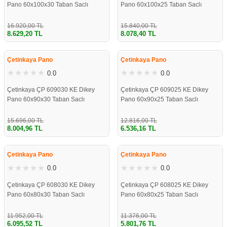
Pano 60x100x30 Taban Saclı
Pano 60x100x25 Taban Saclı
Kutusu
Sıvı Seviye Rölesi
Akkor Ampul
Masa Lambaları
Rita Kiraz
Montaj Plakası
Plastik Kasa ve Buatlar
NHXMH Halogen Free Kablolar
Hoparlör & Projeksiyon Sistemleri
16.920,00 TL
15.840,00 TL
8.629,20 TL
8.078,40 TL
mleri
iyer Serisi
ı
Multimetre Modelleri
Rustik Led Ampul
Ultraviyole Armatür
Rita Antik Altın
Termoplastik ve Antigron Buatlar
Zayıf Akım Kabloları
Kişisel Bakım Aletleri
%49
%49
Çetinkaya Pano
Çetinkaya Pano
Papuçlar
ldürücü
Malzemeleri
Güç ve Enerji Ölçerler
Nemliyer Armatür
Rita Pastel
Rekor Yüzeyli Opak Tıpalı Buat Yuvarlak
Oyun & Oyun Konsolları
0.0
0.0
 Prizler
Panosu
nları
r
el Bakım
Akım ve Gerilim Transdüserleri
Rekor Yüzeyli Opak Tıpalı Buat
Tablet Grubu
Çetinkaya ÇP 609030 KE Dikey
Çetinkaya ÇP 609025 KE Dikey
Pano 60x90x30 Taban Saclı
Pano 60x90x25 Taban Saclı
ve Kollektörler
 Seviye Flatörü
iklet
Haberleşme Donanımları
Rekor Yüzeyli Opak Tıpalı Buat Derin
Telefon
15.696,00 TL
12.816,00 TL
8.004,96 TL
6.536,16 TL
izler
ktörleri
r
i
Kırma Yüzeyli Opak Kırmalı Buatlar
%49
%49
Çetinkaya Pano
Çetinkaya Pano
z
Kırma Yüzeyli Opak Kırmalı Buatlar Derin
0.0
0.0
Çetinkaya ÇP 608030 KE Dikey
Çetinkaya ÇP 608025 KE Dikey
odelleri
ler
r
Pano 60x80x30 Taban Saclı
Pano 60x80x25 Taban Saclı
eri
11.952,00 TL
11.376,00 TL
6.095,52 TL
5.801,76 TL