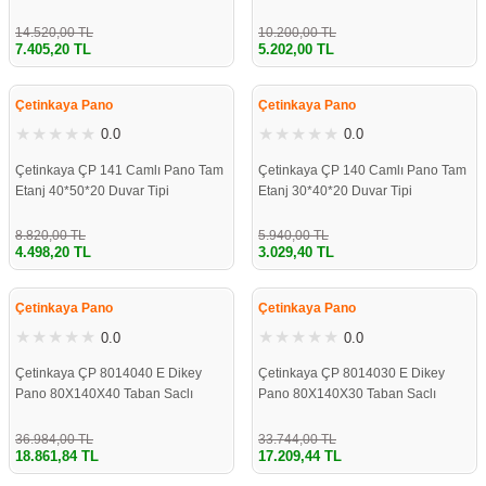
14.520,00 TL
10.200,00 TL
7.405,20 TL
5.202,00 TL
%49
%49
Çetinkaya Pano
Çetinkaya Pano
0.0
0.0
Çetinkaya ÇP 141 Camlı Pano Tam
Çetinkaya ÇP 140 Camlı Pano Tam
Etanj 40*50*20 Duvar Tipi
Etanj 30*40*20 Duvar Tipi
8.820,00 TL
5.940,00 TL
4.498,20 TL
3.029,40 TL
%49
%49
Çetinkaya Pano
Çetinkaya Pano
0.0
0.0
Çetinkaya ÇP 8014040 E Dikey
Çetinkaya ÇP 8014030 E Dikey
Pano 80X140X40 Taban Saclı
Pano 80X140X30 Taban Saclı
36.984,00 TL
33.744,00 TL
18.861,84 TL
17.209,44 TL
%49
%49