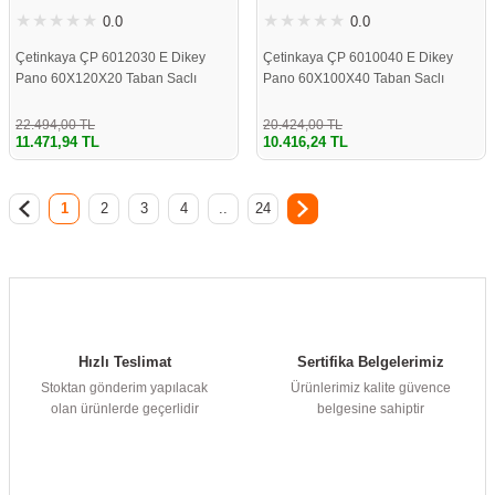
0.0
0.0
Çetinkaya ÇP 6012030 E Dikey
Çetinkaya ÇP 6010040 E Dikey
Pano 60X120X20 Taban Saclı
Pano 60X100X40 Taban Saclı
22.494,00 TL
20.424,00 TL
11.471,94 TL
10.416,24 TL
1
2
3
4
..
24
Hızlı Teslimat
Sertifika Belgelerimiz
Stoktan gönderim yapılacak
Ürünlerimiz kalite güvence
olan ürünlerde geçerlidir
belgesine sahiptir