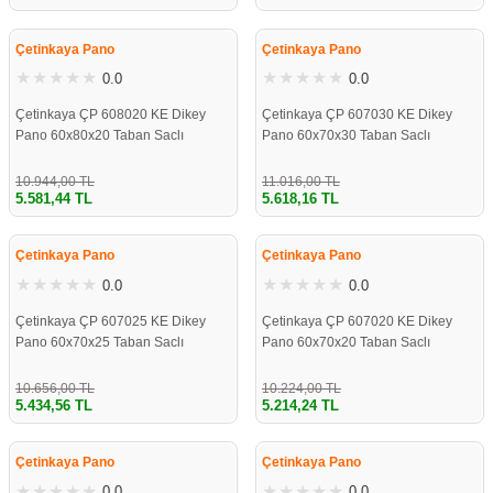
%49
%49
re
aşıyıcı
ta
Çetinkaya Pano
Çetinkaya Pano
rj İstasyonu
0.0
0.0
Çetinkaya ÇP 608020 KE Dikey
Çetinkaya ÇP 607030 KE Dikey
tör
foları
Pano 60x80x20 Taban Saclı
Pano 60x70x30 Taban Saclı
temleri
ol Rölesi
10.944,00 TL
11.016,00 TL
5.581,44 TL
5.618,16 TL
%49
%49
 HMI )
e Sürücü
Çetinkaya Pano
Çetinkaya Pano
0.0
0.0
binler
Çetinkaya ÇP 607025 KE Dikey
Çetinkaya ÇP 607020 KE Dikey
 Motor
Pano 60x70x25 Taban Saclı
Pano 60x70x20 Taban Saclı
10.656,00 TL
10.224,00 TL
5.434,56 TL
5.214,24 TL
%49
%49
Çetinkaya Pano
Çetinkaya Pano
0.0
0.0