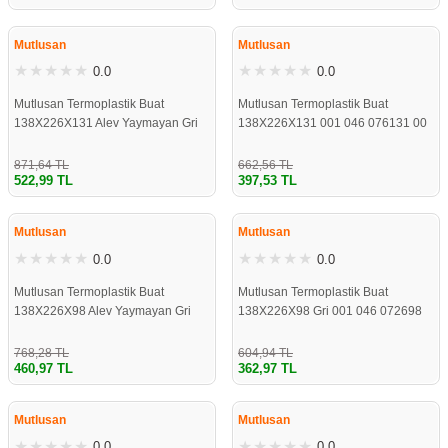
re
aşıyıcı
ta
ÇOK YAKINDA
ÇOK YAKINDA
STOKLARDA
STOKLARDA
Mutlusan
Mutlusan
rj İstasyonu
0.0
0.0
Mutlusan Termoplastik Buat
Mutlusan Termoplastik Buat
tör
foları
138X226X131 Alev Yaymayan Gri
138X226X131 001 046 076131 00
001 046 096131 00 17
17
temleri
ol Rölesi
871,64 TL
662,56 TL
522,99 TL
397,53 TL
ÇOK YAKINDA
ÇOK YAKINDA
 HMI )
e Sürücü
STOKLARDA
STOKLARDA
Mutlusan
Mutlusan
0.0
0.0
binler
Mutlusan Termoplastik Buat
Mutlusan Termoplastik Buat
 Motor
138X226X98 Alev Yaymayan Gri
138X226X98 Gri 001 046 072698
001 046 092698 00 17
00 17
768,28 TL
604,94 TL
460,97 TL
362,97 TL
ÇOK YAKINDA
ÇOK YAKINDA
STOKLARDA
STOKLARDA
Mutlusan
Mutlusan
0.0
0.0