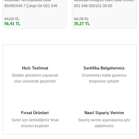
Mutlusan Termoplastik Buat
Mutlusan Antigron Kare Buat 85X85
80X80X48 7 Çıkışlı Gri 001 046
001 046 000101 00 00
078080 00 17
94,02 TL
58,78 TL
56,41 TL
35,27 TL
Hızlı Teslimat
Sertifika Belgelerimiz
Stoktan gönderim yapılacak
Ürünlerimiz kalite güvence
olan ürünlerde geçerlidir
belgesine sahiptir
Fırsat Ürünleri
Nasıl Sipariş Veririm
Sizler için derlediğimiz fırsat
Sipariş verme aşamalarına göz
ürünleri keşfedin
atabilirsiniz