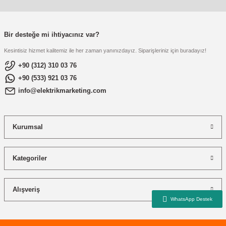
re
aşıyıcı
ta
rj İstasyonu
Bir desteğe mi ihtiyacınız var?
Kesintisiz hizmet kalitemiz ile her zaman yanınızdayız. Siparişleriniz için buradayız!
tör
foları
+90 (312) 310 03 76
+90 (533) 921 03 76
temleri
ol Rölesi
info@elektrikmarketing.com
 HMI )
e Sürücü
Kurumsal
binler
 Motor
Kategoriler
Alışveriş