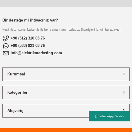
re
aşıyıcı
ta
rj İstasyonu
Bir desteğe mi ihtiyacınız var?
Kesintisiz hizmet kalitemiz ile her zaman yanınızdayız. Siparişleriniz için buradayız!
tör
foları
+90 (312) 310 03 76
+90 (533) 921 03 76
temleri
ol Rölesi
info@elektrikmarketing.com
 HMI )
e Sürücü
Kurumsal
binler
 Motor
Kategoriler
Alışveriş