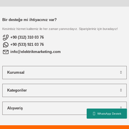
re
aşıyıcı
ta
rj İstasyonu
Bir desteğe mi ihtiyacınız var?
Kesintisiz hizmet kalitemiz ile her zaman yanınızdayız. Siparişleriniz için buradayız!
tör
foları
+90 (312) 310 03 76
+90 (533) 921 03 76
temleri
ol Rölesi
info@elektrikmarketing.com
 HMI )
e Sürücü
Kurumsal
binler
 Motor
Kategoriler
Alışveriş