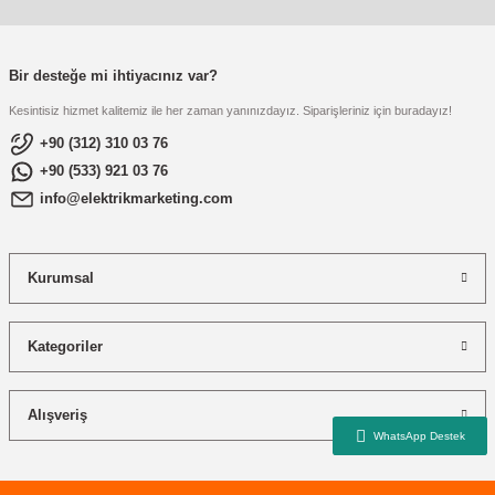
re
aşıyıcı
ta
rj İstasyonu
Bir desteğe mi ihtiyacınız var?
Kesintisiz hizmet kalitemiz ile her zaman yanınızdayız. Siparişleriniz için buradayız!
tör
foları
+90 (312) 310 03 76
+90 (533) 921 03 76
temleri
ol Rölesi
info@elektrikmarketing.com
 HMI )
e Sürücü
Kurumsal
binler
 Motor
Kategoriler
Alışveriş