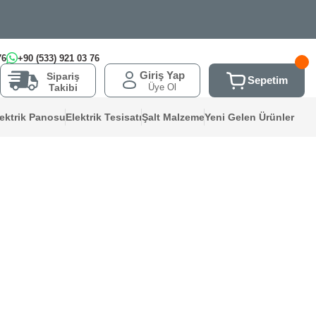
76
+90 (533) 921 03 76
Giriş Yap
Sipariş
Sepetim
Üye Ol
Takibi
lektrik Panosu
Elektrik Tesisatı
Şalt Malzeme
Yeni Gelen Ürünler