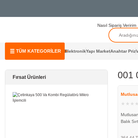
Nasıl Sipariş Veririm
TÜM KATEGORİLER
Elektronik
Yapı Market
Anahtar Priz
V
001 
Fırsat Ürünleri
Mutlusa
Mutlusan
Balık Sır
075018 
364,44 