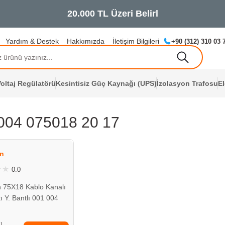
Yardım & Destek
Hakkımızda
İletişim Bilgileri
+90 (312) 310 03 
oltaj Regülatörü
Kesintisiz Güç Kaynağı (UPS)
İzolasyon Trafosu
E
004 075018 20 17
ÇOK YAKINDA
STOKLARDA
n
0.0
 75X18 Kablo Kanalı
tı Y. Bantlı 001 004
20 17
TL