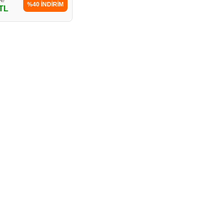
%40 İNDİRİM
 TL