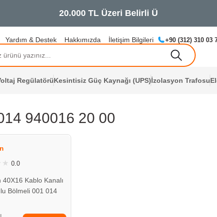
Yardım & Destek
Hakkımızda
İletişim Bilgileri
+90 (312) 310 03 
oltaj Regülatörü
Kesintisiz Güç Kaynağı (UPS)
İzolasyon Trafosu
E
014 940016 20 00
ÇOK YAKINDA
STOKLARDA
n
0.0
 40X16 Kablo Kanalı
lu Bölmeli 001 014
20 00
TL