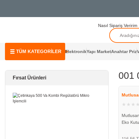
Nasıl Sipariş Veririm
TÜM KATEGORİLER
Elektronik
Yapı Market
Anahtar Priz
V
001 
Fırsat Ürünleri
Mutlusa
Mutlusan
Eko Kutu
940016 
116,56 