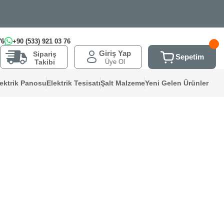
76
+90 (533) 921 03 76
Giriş Yap
Sipariş
Sepetim
Üye Ol
Takibi
lektrik Panosu
Elektrik Tesisatı
Şalt Malzeme
Yeni Gelen Ürünler