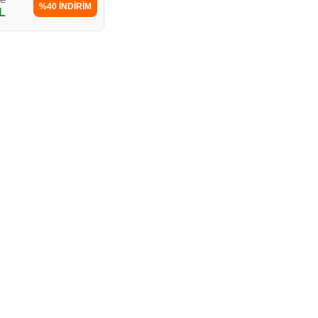
%40 İNDİRİM
L