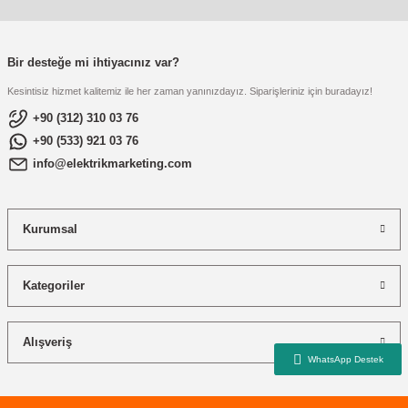
re
aşıyıcı
ta
rj İstasyonu
Bir desteğe mi ihtiyacınız var?
Kesintisiz hizmet kalitemiz ile her zaman yanınızdayız. Siparişleriniz için buradayız!
tör
foları
+90 (312) 310 03 76
+90 (533) 921 03 76
temleri
ol Rölesi
info@elektrikmarketing.com
 HMI )
e Sürücü
Kurumsal
binler
 Motor
Kategoriler
Alışveriş