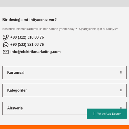
re
aşıyıcı
ta
rj İstasyonu
Bir desteğe mi ihtiyacınız var?
Kesintisiz hizmet kalitemiz ile her zaman yanınızdayız. Siparişleriniz için buradayız!
tör
foları
+90 (312) 310 03 76
+90 (533) 921 03 76
temleri
ol Rölesi
info@elektrikmarketing.com
 HMI )
e Sürücü
Kurumsal
binler
 Motor
Kategoriler
Alışveriş