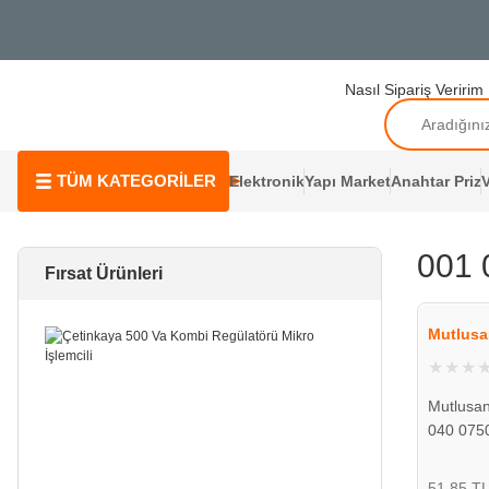
Nasıl Sipariş Veririm
TÜM KATEGORİLER
Elektronik
Yapı Market
Anahtar Priz
V
001 
Fırsat Ürünleri
Mutlusa
Mutlusa
040 075
51,85 T