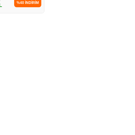
%40 İNDİRİM
L