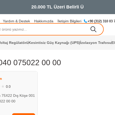
Yardım & Destek
Hakkımızda
İletişim Bilgileri
+90 (312) 310 03 
oltaj Regülatörü
Kesintisiz Güç Kaynağı (UPS)
İzolasyon Trafosu
E
040 075022 00 00
ÇOK YAKINDA
STOKLARDA
n
0.0
n 75X22 Dış Köşe 001
022 00 00
L