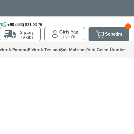
76
+90 (533) 921 03 76
Giriş Yap
Sipariş
Sepetim
Üye Ol
Takibi
lektrik Panosu
Elektrik Tesisatı
Şalt Malzeme
Yeni Gelen Ürünler