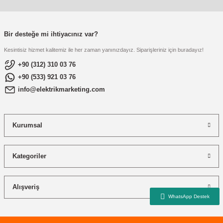
re
aşıyıcı
ta
rj İstasyonu
Bir desteğe mi ihtiyacınız var?
Kesintisiz hizmet kalitemiz ile her zaman yanınızdayız. Siparişleriniz için buradayız!
tör
foları
+90 (312) 310 03 76
+90 (533) 921 03 76
temleri
ol Rölesi
info@elektrikmarketing.com
 HMI )
e Sürücü
Kurumsal
binler
 Motor
Kategoriler
Alışveriş