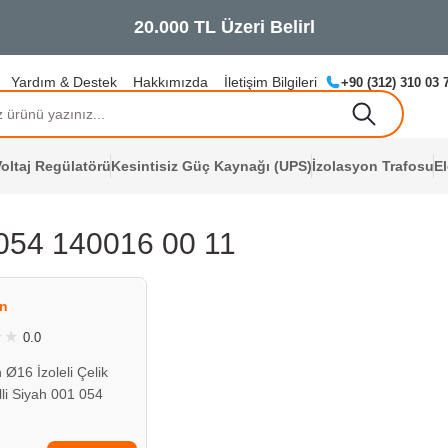
Yardım & Destek
Hakkımızda
İletişim Bilgileri
+90 (312) 310 03 
oltaj Regülatörü
Kesintisiz Güç Kaynağı (UPS)
İzolasyon Trafosu
E
054 140016 00 11
ÇOK YAKINDA
STOKLARDA
n
0.0
 Ø16 İzoleli Çelik
lli Siyah 001 054
00 11
L