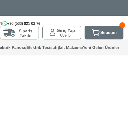
76
+90 (533) 921 03 76
Giriş Yap
Sipariş
Sepetim
Üye Ol
Takibi
lektrik Panosu
Elektrik Tesisatı
Şalt Malzeme
Yeni Gelen Ürünler