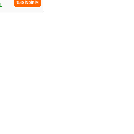
%40 İNDİRİM
L