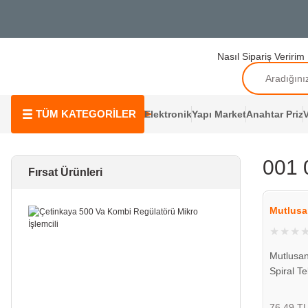
Nasıl Sipariş Veririm
TÜM KATEGORİLER
Elektronik
Yapı Market
Anahtar Priz
V
001 
Fırsat Ürünleri
Mutlusa
Mutlusan
Spiral Te
140016 
76,49 T