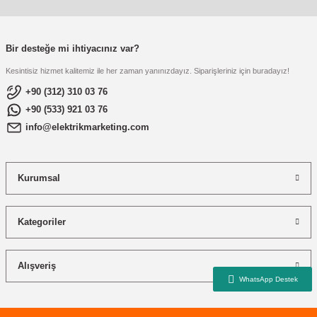
re
aşıyıcı
ta
rj İstasyonu
Bir desteğe mi ihtiyacınız var?
Kesintisiz hizmet kalitemiz ile her zaman yanınızdayız. Siparişleriniz için buradayız!
tör
foları
+90 (312) 310 03 76
+90 (533) 921 03 76
temleri
ol Rölesi
info@elektrikmarketing.com
 HMI )
e Sürücü
Kurumsal
binler
 Motor
Kategoriler
Alışveriş