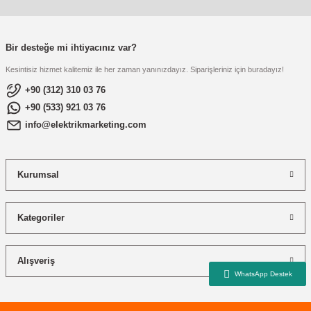
re
aşıyıcı
ta
rj İstasyonu
Bir desteğe mi ihtiyacınız var?
Kesintisiz hizmet kalitemiz ile her zaman yanınızdayız. Siparişleriniz için buradayız!
tör
foları
+90 (312) 310 03 76
+90 (533) 921 03 76
temleri
ol Rölesi
info@elektrikmarketing.com
 HMI )
e Sürücü
Kurumsal
binler
 Motor
Kategoriler
Alışveriş