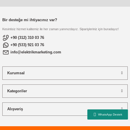
re
aşıyıcı
ta
rj İstasyonu
Bir desteğe mi ihtiyacınız var?
Kesintisiz hizmet kalitemiz ile her zaman yanınızdayız. Siparişleriniz için buradayız!
tör
foları
+90 (312) 310 03 76
+90 (533) 921 03 76
temleri
ol Rölesi
info@elektrikmarketing.com
 HMI )
e Sürücü
Kurumsal
binler
 Motor
Kategoriler
Alışveriş