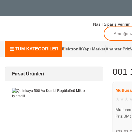
Nasıl Sipariş Veririm
TÜM KATEGORİLER
Elektronik
Yapı Market
Anahtar Priz
V
001 
Fırsat Ürünleri
Mutlusa
Mutlusan
Priz 3Mt
290002 
838,63 