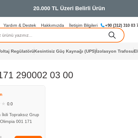
Yardım & Destek
Hakkımızda
İletişim Bilgileri
+90 (312) 310 03 
oltaj Regülatörü
Kesintisiz Güç Kaynağı (UPS)
İzolasyon Trafosu
E
171 290002 03 00
ÇOK YAKINDA
STOKLARDA
n
0.0
 İkili Topraksız Grup
 Olimpia 001 171
03 00
TL