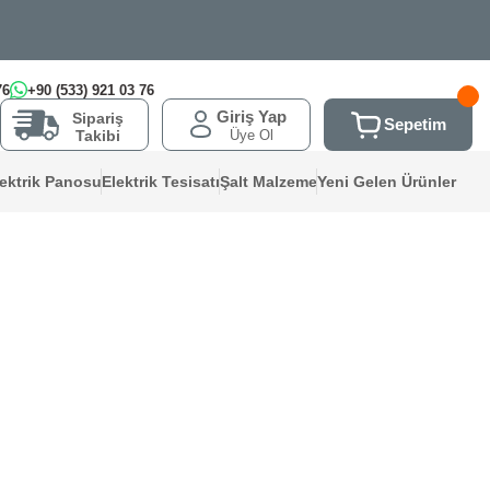
76
+90 (533) 921 03 76
Giriş Yap
Sipariş
Sepetim
Üye Ol
Takibi
lektrik Panosu
Elektrik Tesisatı
Şalt Malzeme
Yeni Gelen Ürünler