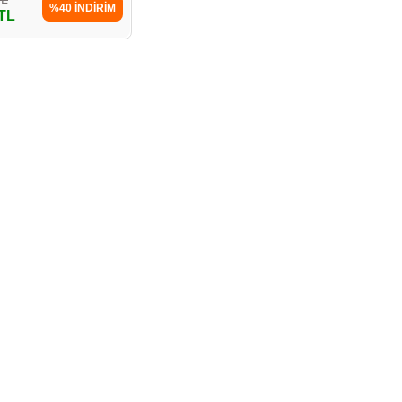
%40 İNDİRİM
 TL