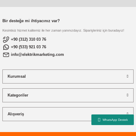
re
aşıyıcı
ta
rj İstasyonu
Bir desteğe mi ihtiyacınız var?
Kesintisiz hizmet kalitemiz ile her zaman yanınızdayız. Siparişleriniz için buradayız!
tör
foları
+90 (312) 310 03 76
+90 (533) 921 03 76
temleri
ol Rölesi
info@elektrikmarketing.com
 HMI )
e Sürücü
Kurumsal
binler
 Motor
Kategoriler
Alışveriş