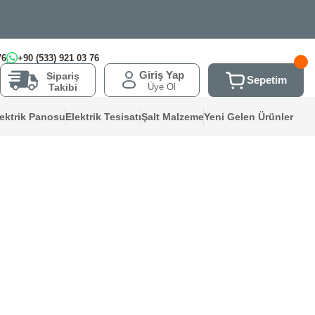
76
+90 (533) 921 03 76
Giriş Yap
Sipariş
Sepetim
Üye Ol
Takibi
lektrik Panosu
Elektrik Tesisatı
Şalt Malzeme
Yeni Gelen Ürünler