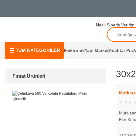
Nasıl Sipariş Veririm
TÜM KATEGORİLER
Elektronik
Yapı Market
Anahtar Priz
V
30x2
Fırsat Ürünleri
Mutlusa
Mutlusan
Eko Kut
20 00
117,38 