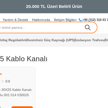
Yardım & Destek
Hakkımızda
İletişim Bilgileri
+90 (312) 310 03 
oltaj Regülatörü
Kesintisiz Güç Kaynağı (UPS)
İzolasyon Trafosu
E
5 Kablo Kanalı
ÇOK YAKINDA
STOKLARDA
n
0.0
 30X25 Kablo Kanalı
ulu 001 014 030025
TL