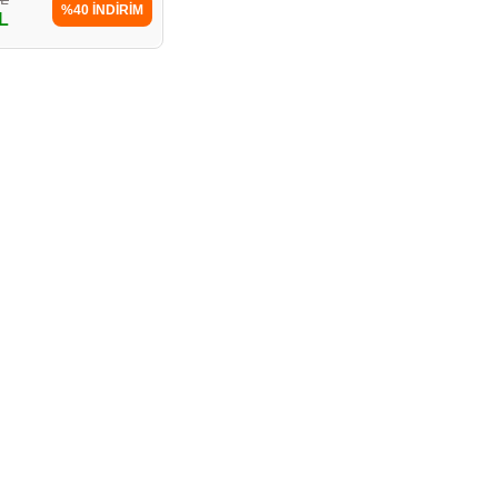
%40 İNDİRİM
L