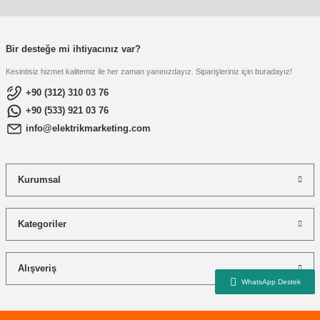
re
aşıyıcı
ta
rj İstasyonu
Bir desteğe mi ihtiyacınız var?
Kesintisiz hizmet kalitemiz ile her zaman yanınızdayız. Siparişleriniz için buradayız!
tör
foları
+90 (312) 310 03 76
+90 (533) 921 03 76
temleri
ol Rölesi
info@elektrikmarketing.com
 HMI )
e Sürücü
Kurumsal
binler
 Motor
Kategoriler
Alışveriş