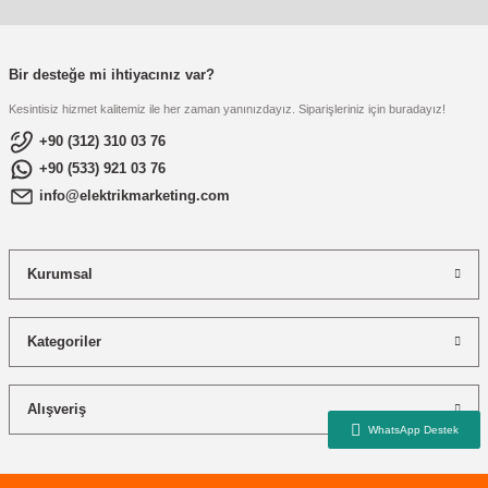
re
aşıyıcı
ta
rj İstasyonu
Bir desteğe mi ihtiyacınız var?
Kesintisiz hizmet kalitemiz ile her zaman yanınızdayız. Siparişleriniz için buradayız!
tör
foları
+90 (312) 310 03 76
+90 (533) 921 03 76
temleri
ol Rölesi
info@elektrikmarketing.com
 HMI )
e Sürücü
Kurumsal
binler
 Motor
Kategoriler
Alışveriş