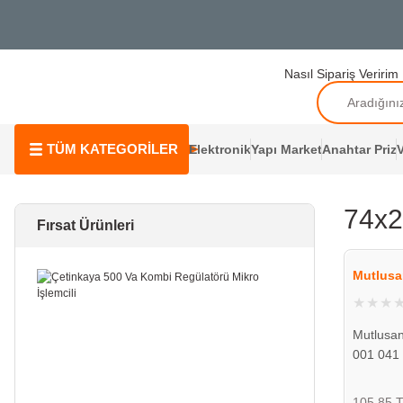
Nasıl Sipariş Veririm
TÜM KATEGORİLER
Elektronik
Yapı Market
Anahtar Priz
V
74x2
Fırsat Ürünleri
Mutlusa
Mutlusan
001 041
105,85 