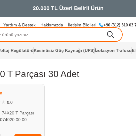
Yardım & Destek
Hakkımızda
İletişim Bilgileri
+90 (312) 310 03 
oltaj Regülatörü
Kesintisiz Güç Kaynağı (UPS)
İzolasyon Trafosu
E
0 T Parçası 30 Adet
ÇOK YAKINDA
STOKLARDA
n
0.0
 74X20 T Parçası
 074020 00 00
TL