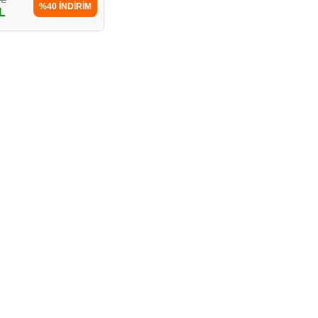
%40 İNDİRİM
L