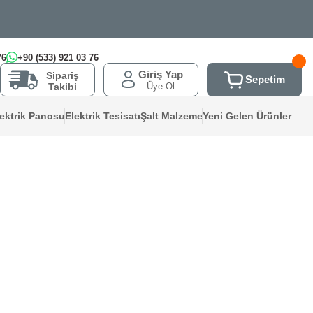
76
+90 (533) 921 03 76
Giriş Yap
Sipariş
Sepetim
Üye Ol
Takibi
lektrik Panosu
Elektrik Tesisatı
Şalt Malzeme
Yeni Gelen Ürünler