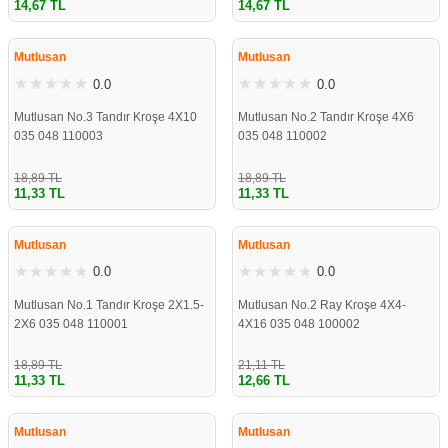
14,67 TL
14,67 TL
re
aşıyıcı
ta
ÇOK YAKINDA
ÇOK YAKINDA
STOKLARDA
STOKLARDA
Mutlusan
Mutlusan
rj İstasyonu
0.0
0.0
tör
foları
Mutlusan No.3 Tandır Kroşe 4X10
Mutlusan No.2 Tandır Kroşe 4X6
035 048 110003
035 048 110002
temleri
ol Rölesi
18,89 TL
18,89 TL
11,33 TL
11,33 TL
 HMI )
e Sürücü
ÇOK YAKINDA
ÇOK YAKINDA
STOKLARDA
STOKLARDA
Mutlusan
Mutlusan
binler
0.0
0.0
Mutlusan No.1 Tandır Kroşe 2X1.5-
Mutlusan No.2 Ray Kroşe 4X4-
 Motor
2X6 035 048 110001
4X16 035 048 100002
18,89 TL
21,11 TL
11,33 TL
12,66 TL
ÇOK YAKINDA
ÇOK YAKINDA
STOKLARDA
STOKLARDA
Mutlusan
Mutlusan