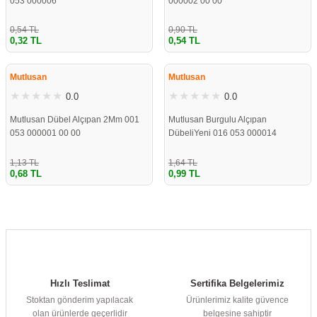
053 000006
000002 00 00
0,54 TL
0,90 TL
0,32 TL
0,54 TL
ÇOK YAKINDA
ÇOK YAKINDA
STOKLARDA
STOKLARDA
Mutlusan
Mutlusan
0.0
0.0
Mutlusan Dübel Alçıpan 2Mm 001
Mutlusan Burgulu Alçıpan
053 000001 00 00
DübeliYeni 016 053 000014
1,13 TL
1,64 TL
0,68 TL
0,99 TL
Hızlı Teslimat
Sertifika Belgelerimiz
Stoktan gönderim yapılacak
Ürünlerimiz kalite güvence
olan ürünlerde geçerlidir
belgesine sahiptir